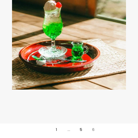
投
1
…
5
6