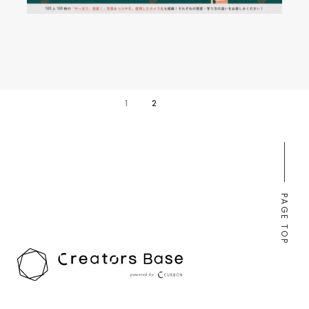
投
1
2
稿
の
ペ
PAGE TOP
ー
ジ
送
り